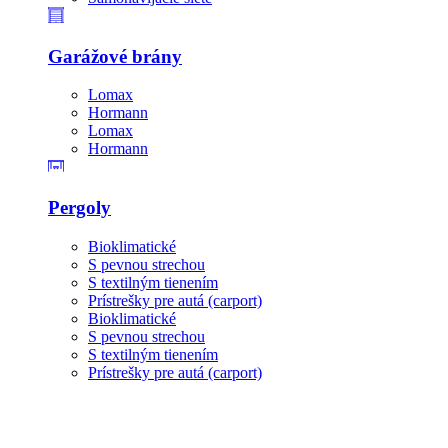
Garážové brány
Lomax
Hormann
Lomax
Hormann
Pergoly
Bioklimatické
S pevnou strechou
S textilným tienením
Prístrešky pre autá (carport)
Bioklimatické
S pevnou strechou
S textilným tienením
Prístrešky pre autá (carport)