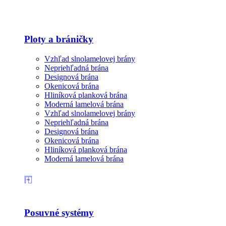
Ploty a bráničky
Vzhľad slnolamelovej brány
Nepriehľadná brána
Designová brána
Okenicová brána
Hliníková planková brána
Moderná lamelová brána
Vzhľad slnolamelovej brány
Nepriehľadná brána
Designová brána
Okenicová brána
Hliníková planková brána
Moderná lamelová brána
Posuvné systémy