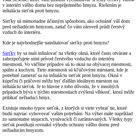
v interiéri vášho domu bez nepríjemného hmyzu.
Riešením je
inštalácia sieťok proti hmyzu.
Sieťky sú mimoriadne účinným spôsobom, ako ochrániť váš dom
pred nežiadúcim hmyzom, zatiaľ čo vám zároveň prúdi čerstvý
vzduch do interiéru.
Kde je najvhodnejšie nainštalovať sieťky proti hmyzu?
Sieťky
by sa mali inštalovať na všetky okná, ktoré často otvárate a
zabezpečujete nimi prívod čerstvého vzduchu do interiéru
miestnosti. Vo väčšine prípadov sú to okná na obývacej miestnosti,
spálni a kuchyni. Tieto miestnosti sú kľúčovými miestami, kde je
potrebné zamerať sa na inštaláciu sieťok proti hmyzu. Okná v
kúpeľni či práčovni môžu byť ďalším ideálnym miestom na
inštaláciu sieťok. Je to hlavne z toho dôvodu, že v mnohých
prípadoch býva v týchto miestnostiach zvýšená vlhkosť, ktorá môže
prilákať nežiaduci hmyz.
Existuje mnoho typov sieťok, z ktorých si viete vybrať tie, ktoré
budú najviac vyhovovať vašim potrebám. Na výber máte napríklad
zo samostatne stojacich, vysúvacích či zarámovaných. Všetky typy
sieťok ponúkajú rovnakú výhodu ochrany vášho domu pred
nežiaducim hmyzom.