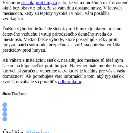
Výhodou
sieťok proti hmyzu
je to, že vám umožňujú mať otvorené
okná bez obavy z toho, že sa vám dnu dostane hmyz. V letných
mesiacoch, kedy sú teploty vysoké i v noci, vám poslúžia
vynikajúco.
Ďalšou výhodou inštalácie sieťok proti hmyzu je okrem prísunu
čerstvého vzduchu i vstup prirodzeného denného svetla do
miestnosti. Medzi ďalšie výhody, ktoré poskytujú sieťky proti
hmyzu, patria súkromie, bezpečnosť a znížená potreba použitia
pesticídov proti hmyzu.
Ak váhate s inštaláciou sieťok, nasledujúce mesiace sú ideálnym
časom na kúpu sieťok proti hmyzu. Na výber máte mnoho typov, z
ktorých si zaručene vyberiete taký, ktorý je ideálny pre vás a vašu
domácnosť. Ak potrebujete viac informácií o tom, aký typ sieťok
zvoliť, neváhajte sa poradiť s
odborníkom
.
Share This Post :