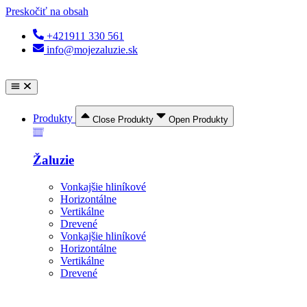
Preskočiť na obsah
+421911 330 561
info@mojezaluzie.sk
Produkty
Close Produkty
Open Produkty
Žaluzie
Vonkajšie hliníkové
Horizontálne
Vertikálne
Drevené
Vonkajšie hliníkové
Horizontálne
Vertikálne
Drevené