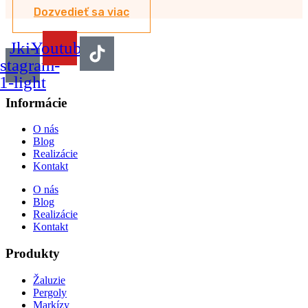
Dozvedieť sa viac
Jki-
Youtube
nstagram-
1-light
Informácie
O nás
Blog
Realizácie
Kontakt
O nás
Blog
Realizácie
Kontakt
Produkty
Žaluzie
Pergoly
Markízy