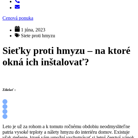
Cenová ponuka
1 júna, 2023
Siete proti hmyzu
Sieťky proti hmyzu – na ktoré
okná ich inštalovať?
Zdielať :
Leto je už za rohom a k tomuto ročnému obdobiu neodmysliteľne
patria vysoké teploty a nálety hmyzu do interiéru domov. Existuje
však riešenie, ktoré vám umožní vychutnávať si letný čerstvý vánok