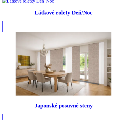
Látkové rolety Deň/Noc
Japonské posuvné steny