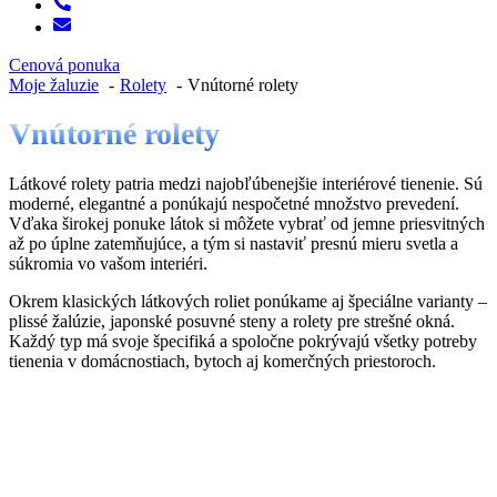
Cenová ponuka
Moje žaluzie
Rolety
Vnútorné rolety
Vnútorné rolety
Látkové rolety patria medzi najobľúbenejšie interiérové tienenie. Sú
moderné, elegantné a ponúkajú nespočetné množstvo prevedení.
Vďaka širokej ponuke látok si môžete vybrať od jemne priesvitných
až po úplne zatemňujúce, a tým si nastaviť presnú mieru svetla a
súkromia vo vašom interiéri.
Okrem klasických látkových roliet ponúkame aj špeciálne varianty –
plissé žalúzie, japonské posuvné steny a rolety pre strešné okná.
Každý typ má svoje špecifiká a spoločne pokrývajú všetky potreby
tienenia v domácnostiach, bytoch aj komerčných priestoroch.