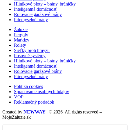
Hliníkové ploty – brány, bráničky
Inteligentná domácnosť
Rolovacie garážové brány
Priemyselné brány
Žaluzie
Pergoly
Markízy
Rolety
Sieťky proti hmyzu
Posuvné systémy
Hliníkové ploty – brány, bráničky
Inteligentná domácnosť
Rolovacie garážové brány
Priemyselné brány
Politika cookies
Spracovanie osobných údajov
VOP
Reklamačný poriadok
Created by
NEWWAY
| © 2026 All rights reserved –
MojeZaluzie.sk