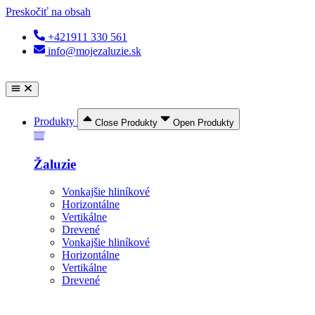
Preskočiť na obsah
+421911 330 561
info@mojezaluzie.sk
Produkty
Close Produkty
Open Produkty
Žaluzie
Vonkajšie hliníkové
Horizontálne
Vertikálne
Drevené
Vonkajšie hliníkové
Horizontálne
Vertikálne
Drevené