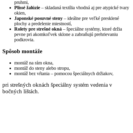
pruhmi,
Plissé žalúzie
– skladaná textília vhodná aj pre atypické tvary
okien,
Japonské posuvné steny
– ideálne pre veľké presklené
plochy a predelenie miestností,
Rolety pre strešné okná
– špeciálne systémy, ktoré držia
pevne pri akomkoľvek sklone a zabraňujú prehrievaniu
podkrovia.
Spôsob montáže
montáž na rám okna,
montáž do steny alebo stropu,
montáž bez vŕtania – pomocou špeciálnych držiakov,
pri strešných oknách špeciálny systém vedenia v
bočných lištách.