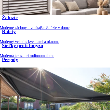
Žaluzie
Rolety
Sieťky proti hmyzu
Pergoly