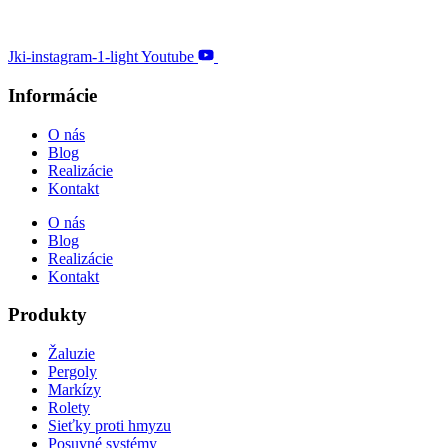
Jki-instagram-1-light
Youtube
Informácie
O nás
Blog
Realizácie
Kontakt
O nás
Blog
Realizácie
Kontakt
Produkty
Žaluzie
Pergoly
Markízy
Rolety
Sieťky proti hmyzu
Posuvné systémy