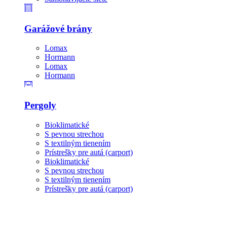
Garážové brány
Lomax
Hormann
Lomax
Hormann
Pergoly
Bioklimatické
S pevnou strechou
S textilným tienením
Prístrešky pre autá (carport)
Bioklimatické
S pevnou strechou
S textilným tienením
Prístrešky pre autá (carport)