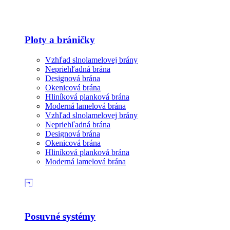
Ploty a bráničky
Vzhľad slnolamelovej brány
Nepriehľadná brána
Designová brána
Okenicová brána
Hliníková planková brána
Moderná lamelová brána
Vzhľad slnolamelovej brány
Nepriehľadná brána
Designová brána
Okenicová brána
Hliníková planková brána
Moderná lamelová brána
Posuvné systémy