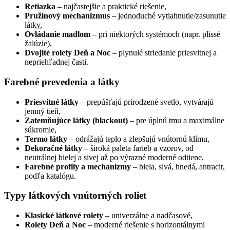
Retiazka
– najčastejšie a praktické riešenie,
Pružinový mechanizmus
– jednoduché vytiahnutie/zasunutie
látky,
Ovládanie madlom
– pri niektorých systémoch (napr. plissé
žalúzie),
Dvojité rolety Deň a Noc
– plynulé striedanie priesvitnej a
nepriehľadnej časti.
Farebné prevedenia a látky
Priesvitné látky
– prepúšťajú prirodzené svetlo, vytvárajú
jemný tieň,
Zatemňujúce látky (blackout)
– pre úplnú tmu a maximálne
súkromie,
Termo látky
– odrážajú teplo a zlepšujú vnútornú klímu,
Dekoračné látky
– široká paleta farieb a vzorov, od
neutrálnej bielej a sivej až po výrazné moderné odtiene,
Farebné profily a mechanizmy
– biela, sivá, hnedá, antracit,
podľa katalógu.
Typy látkových vnútorných roliet
Klasické látkové rolety
– univerzálne a nadčasové,
Rolety Deň a Noc
– moderné riešenie s horizontálnymi