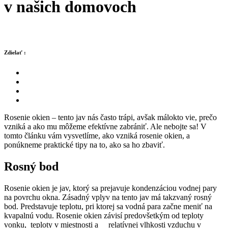
v našich domovoch
Zdielať :
Rosenie okien – tento jav nás často trápi, avšak málokto vie, prečo
vzniká a ako mu môžeme efektívne zabrániť. Ale nebojte sa! V
tomto článku vám vysvetlíme, ako vzniká rosenie okien, a
ponúkneme praktické tipy na to, ako sa ho zbaviť.
Rosný bod
Rosenie okien je jav, ktorý sa prejavuje kondenzáciou vodnej pary
na povrchu okna. Zásadný vplyv na tento jav má takzvaný rosný
bod. Predstavuje teplotu, pri ktorej sa vodná para začne meniť na
kvapalnú vodu. Rosenie okien závisí predovšetkým od teploty
vonku, teploty v miestnosti a relatívnej vlhkosti vzduchu v