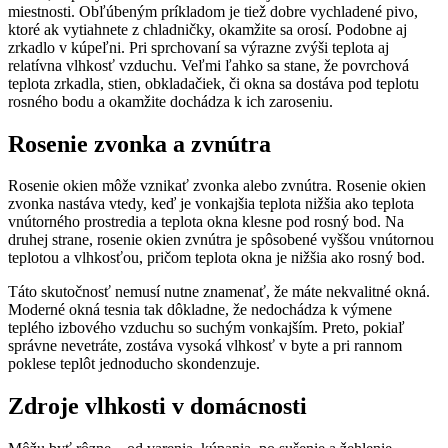
miestnosti. Obľúbeným príkladom je tiež dobre vychladené pivo,
ktoré ak vytiahnete z chladničky, okamžite sa orosí. Podobne aj
zrkadlo v kúpeľni. Pri sprchovaní sa výrazne zvýši teplota aj
relatívna vlhkosť vzduchu. Veľmi ľahko sa stane, že povrchová
teplota zrkadla, stien, obkladačiek, či okna sa dostáva pod teplotu
rosného bodu a okamžite dochádza k ich zaroseniu.
Rosenie zvonka a zvnútra
Rosenie okien môže vznikať zvonka alebo zvnútra. Rosenie okien
zvonka nastáva vtedy, keď je vonkajšia teplota nižšia ako teplota
vnútorného prostredia a teplota okna klesne pod rosný bod. Na
druhej strane, rosenie okien zvnútra je spôsobené vyššou vnútornou
teplotou a vlhkosťou, pričom teplota okna je nižšia ako rosný bod.
Táto skutočnosť nemusí nutne znamenať, že máte nekvalitné okná.
Moderné okná tesnia tak dôkladne, že nedochádza k výmene
teplého izbového vzduchu so suchým vonkajším. Preto, pokiaľ
správne nevetráte, zostáva vysoká vlhkosť v byte a pri rannom
poklese teplôt jednoducho skondenzuje.
Zdroje vlhkosti v domácnosti