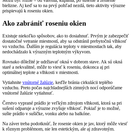
Môžu byť rôzne – od varenia, kúpania, po sušenie a žehlenie
bielizne. Aj keď sa to na prvý pohľad nezdá, tieto aktivity výrazne
prispievajú k roseniu okien.
Ako zabrániť roseniu okien
Existuje niekoľko spôsobov, ako to dosiahnuť. Prvým je zabezpečiť
dostatočné vetranie miestností, aby sa odstránil prebytočnú vlhkosť
vo vzduchu. Ďalším je regulácia teploty v miestnostiach tak, aby
nedochádzalo k výrazným teplotným výkyvom.
Rovnako dôležité je udržiavať okná v dobrom stave. Ak sú okná
staré a nekvalitné, môže to viesť k roseniu, dokonca aj pri
optimálnej teplote a vlhkosti v miestnosti.
Vytiahnite
vnútorné žalúzie
, keďže bránia cirkulácii teplého
vzduchu. Preto počas najchladnejších zimných nocí odporúčame
vnútorné žalúzie vytiahnuť.
Čerstvo vyprané prádlo je veľkým zdrojom vlhkosti, ktorá sa pri
sušení odparuje a výrazne zvyšuje vlhkosť. Pokiaľ je to možné,
sušte prádlo v sušičke, vonku alebo na balkóne.
Na záver treba podotknúť, že rosenie okien je jav, ktorý môže viesť
k rôznym problémom, nie len estetickým, ale aj zdravotným.