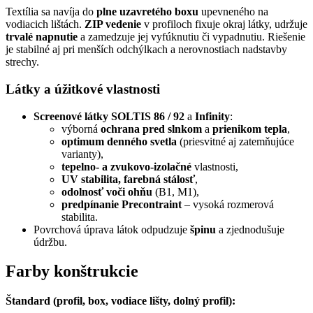
Textília sa navíja do
plne uzavretého boxu
upevneného na
vodiacich lištách.
ZIP vedenie
v profiloch fixuje okraj látky, udržuje
trvalé napnutie
a zamedzuje jej vyfúknutiu či vypadnutiu. Riešenie
je stabilné aj pri menších odchýlkach a nerovnostiach nadstavby
strechy.
Látky a úžitkové vlastnosti
Screenové látky SOLTIS 86 / 92
a
Infinity
:
výborná
ochrana pred slnkom
a
prienikom tepla
,
optimum denného svetla
(priesvitné aj zatemňujúce
varianty),
tepelno- a zvukovo-izolačné
vlastnosti,
UV stabilita, farebná stálosť
,
odolnosť voči ohňu
(B1, M1),
predpínanie Precontraint
– vysoká rozmerová
stabilita.
Povrchová úprava látok odpudzuje
špinu
a zjednodušuje
údržbu.
Farby konštrukcie
Štandard (profil, box, vodiace lišty, dolný profil):