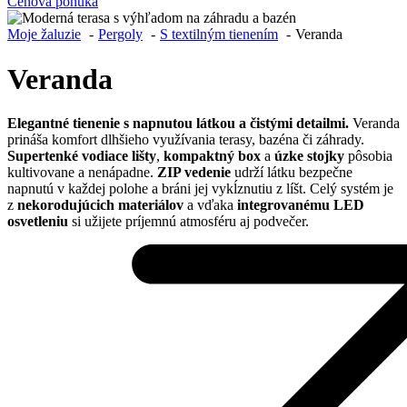
Cenová ponuka
Moje žaluzie
Pergoly
S textilným tienením
Veranda
Veranda
Elegantné tienenie s napnutou látkou a čistými detailmi.
Veranda
prináša komfort dlhšieho využívania terasy, bazéna či záhrady.
Supertenké vodiace lišty
,
kompaktný box
a
úzke stojky
pôsobia
kultivovane a nenápadne.
ZIP vedenie
udrží látku bezpečne
napnutú v každej polohe a bráni jej vykĺznutiu z líšt. Celý systém je
z
nekorodujúcich materiálov
a vďaka
integrovanému LED
osvetleniu
si užijete príjemnú atmosféru aj podvečer.